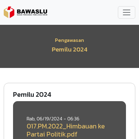
Lompat ke isi utama
Pengawasan
Pemilu 2024
Pemilu 2024
Rab, 06/19/2024 - 06:36
017.PM.2022_Himbauan ke
Partai Politik.pdf